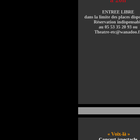
ENTREE LIBRE
dans la limite des places disp
Réservation indispensab
au 05 53 35 20 93 ou
Theatre-etc@wanadoo.f
« Voix-là »
Concert /spectacle