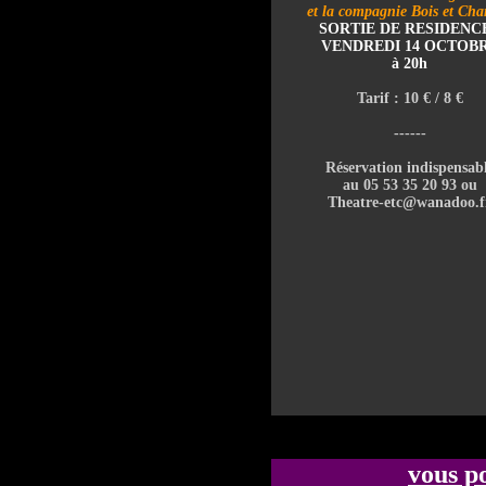
et la compagnie Bois et Cha
SORTIE DE RESIDENCE
VENDREDI 14 OCTOB
à 20h
Tarif : 10 € / 8 €
------
Réservation indispensab
au 05 53 35 20 93 ou
Theatre-etc@wanadoo.f
vous p