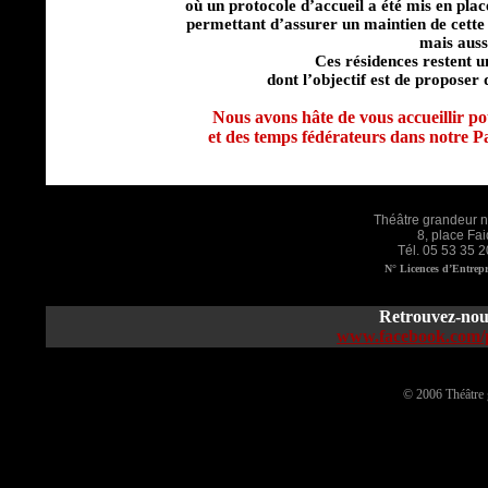
où un protocole d’accueil a été mis en pla
permettant d’assurer un maintien de cette a
mais aussi
Ces résidences restent u
dont l’objectif est de proposer
Nous avons hâte de vous accueillir pou
et des temps fédérateurs dans notre P
Théâtre grandeur na
8, place F
Tél. 05 53 35 2
N° Licences d’Entrepr
Retrouvez-nou
www.facebook.com/pa
© 2006 Théâtre 