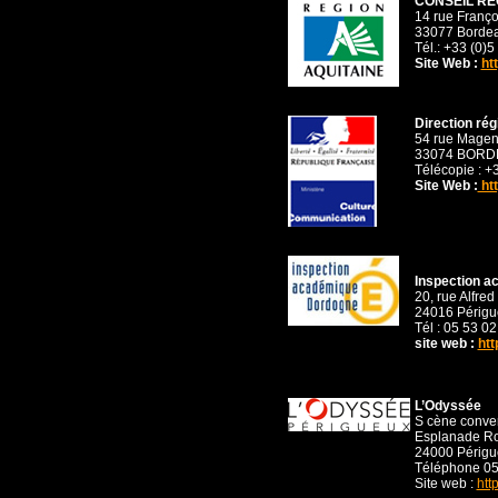
CONSEIL RE
14 rue Franço
33077 Bordea
Tél.: +33 (0)5
Site Web :
htt
Direction rég
54 rue Magen
33074 BORDE
Télécopie : +
Site Web :
htt
Inspection a
20, rue Alfre
24016 Périgu
Tél : 05 53 0
site web :
htt
L’Odyssée
S cène conven
Esplanade Ro
24000 Périgu
Téléphone 05 
Site web :
htt