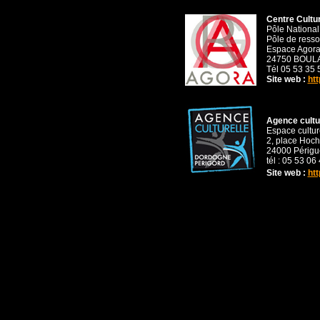
Centre Cultu
Pôle National
Pôle de ressou
Espace Agor
24750 BOUL
Tél 05 53 35 
Site web :
htt
Agence cultu
Espace cultur
2, place Hoc
24000 Périgu
tél : 05 53 06
Site web :
htt