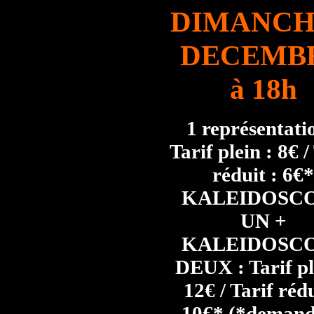
DIMANCH
DECEMB
à 18h
1 représentati
Tarif plein : 8€ /
réduit : 6€*
KALEIDOSC
UN +
KALEIDOSC
DEUX : Tarif pl
12€ / Tarif rédu
10€* (*deman