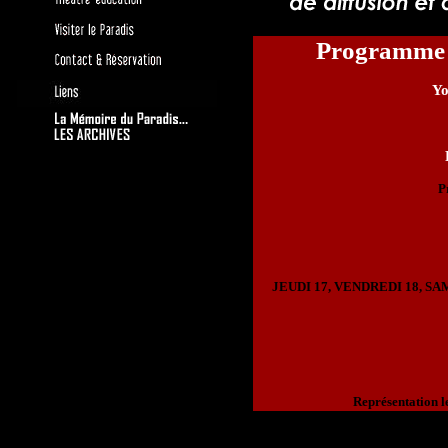
Programm
Yo
P
JEUDI 17, VENDREDI 18, SA
Représentation