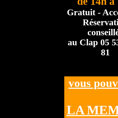
de 14h à
Gratuit - Acc
Réservat
conseill
au Clap 05 5
81
vous pouv
LA MEM