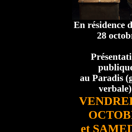
En résidence 
28 octob
Présentat
publiqu
au Paradis (g
verbale)
VENDRED
OCTOB
et SAMED