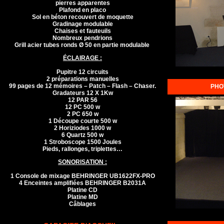
pierres apparentes
Plafond en placo
Sol en béton recouvert de moquette
Gradinage modulable
Chaises et fauteuils
Nombreux pendrions
Grill acier tubes ronds Ø 50 en partie modulable
ÉCLAIRAGE :
Pupitre 12 circuits
2 préparations manuelles
99 pages de 12 mémoires – Patch – Flash – Chaser.
PHO
Gradateurs 12 X 1Kw
12 PAR 56
12 PC 500 w
2 PC 650 w
1 Découpe courte 500 w
2 Horiziodes 1000 w
6 Quartz 500 w
1 Stroboscope 1500 Joules
Pieds, rallonges, triplettes…
SONORISATION :
1 Console de mixage BEHRINGER UB1622FX-PRO
4 Enceintes amplifiées BEHRINGER B2031A
Platine CD
Platine MD
Câblages