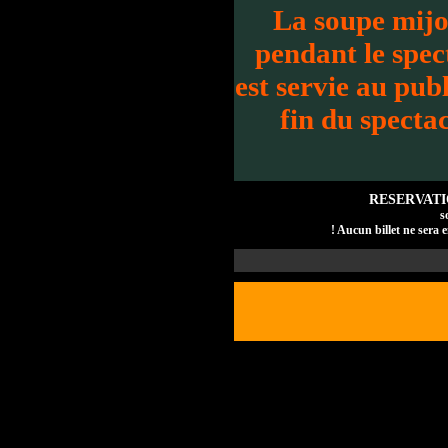
La soupe mijo
pendant le spec
est servie au publ
fin du spectac
RESERVAT
s
! Aucun billet ne sera e