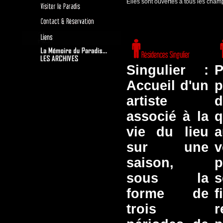
Elles sont ouvertes à tous les champ
Singulier :
P
Accueil d'un
p
artiste
d
associé à la
q
vie du lieu
a
sur une
v
saison,
sous la
s
forme de
f
trois
r