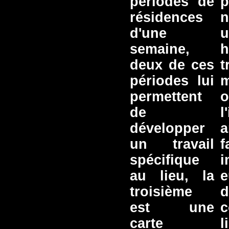
périodes de
p
résidences
n
d'une
semaine,
deux de ces
t
périodes lui
m
permettent
o
de
l
développer
a
un travail
f
spécifique
au lieu, la
e
troisième
d
est une
c
carte